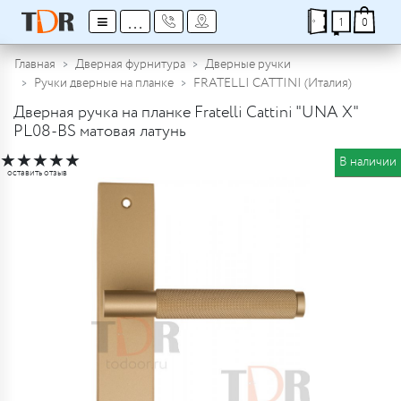
≡
...
1
0
Главная
Дверная фурнитура
Дверные ручки
Ручки дверные на планке
FRATELLI CATTINI (Италия)
Дверная ручка на планке Fratelli Cattini "UNA X"
PL08-BS матовая латунь
★
★
★
★
★
В наличии
оставить отзыв