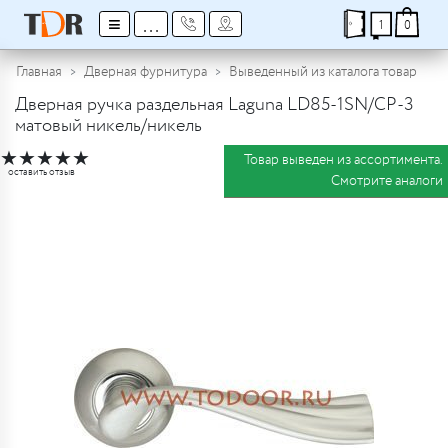
≡
...
1
0
Главная
Дверная фурнитура
Выведенный из каталога товар
Дверная ручка раздельная Laguna LD85-1SN/CP-3
матовый никель/никель
★
★
★
★
★
Товар выведен из ассортимента.
оставить отзыв
Смотрите аналоги