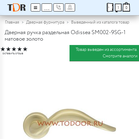
≡
...
1
0
Главная
Дверная фурнитура
Выведенный из каталога товар
Дверная ручка раздельная Odissea SM002-9SG-1
матовое золото
★
★
★
★
★
Товар выведен из ассортимента.
оставить отзыв
Смотрите аналоги