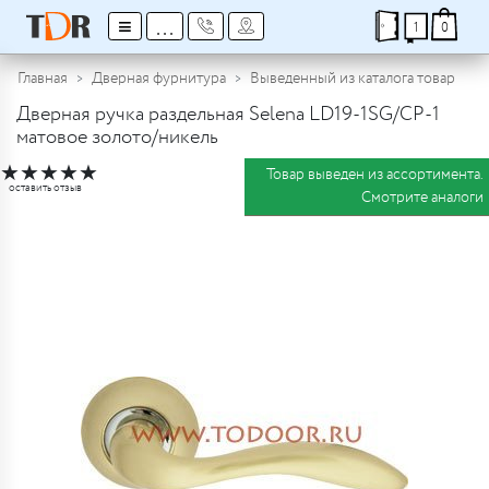
≡
...
1
0
Главная
Дверная фурнитура
Выведенный из каталога товар
Дверная ручка раздельная Selena LD19-1SG/CP-1
матовое золото/никель
★
★
★
★
★
Товар выведен из ассортимента.
оставить отзыв
Смотрите аналоги