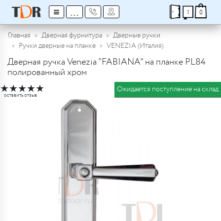
≡
...
1
0
Главная
Дверная фурнитура
Дверные ручки
Ручки дверные на планке
VENEZIA (Италия)
Дверная ручка Venezia "FABIANA" на планке PL84
полированный хром
★
★
★
★
★
Ожидается поступление на склад
оставить отзыв