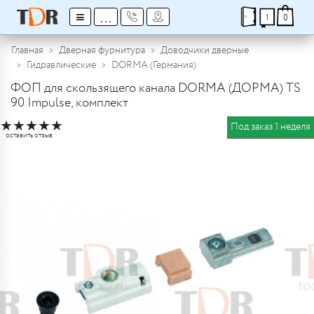
≡
...
1
0
Главная
Дверная фурнитура
Доводчики дверные
Гидравлические
DORMA (Германия)
ФОП для скользящего канала DORMA (ДОРМА) TS
90 Impulse, комплект
★
★
★
★
★
Под заказ 1 неделя
оставить отзыв