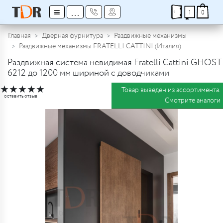
≡
...
1
0
Главная
Дверная фурнитура
Раздвижные механизмы
Раздвижные механизмы FRATELLI CATTINI (Италия)
Раздвижная система невидимая Fratelli Cattini GHOST
6212 до 1200 мм шириной с доводчиками
★
★
★
★
★
Товар выведен из ассортимента.
оставить отзыв
Смотрите аналоги