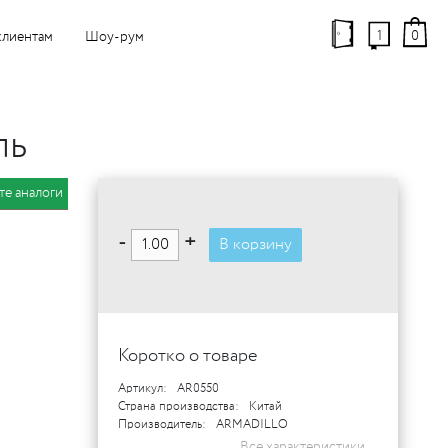
1
0
клиентам
Шоу-рум
ль
те аналоги
-
+
В корзину
Коротко о товаре
Артикул:
AR0550
Страна производства:
Китай
Производитель:
ARMADILLO
Все характеристики...