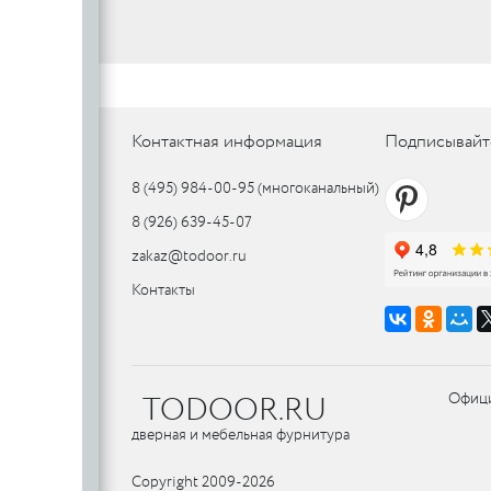
SILLUR
Aldeghi
ORO & ORO
COLOMBO
PALLADI
(Италия)
DND (Италия)
COLOMBO
PALLADI
c
(Италия)
Контактная информация
Подписывайт
8 (495) 984-00-95
(многоканальный)
Цилиндровые
8 (926) 639-45-07
механизмы
CDEB
PUNTO
zakaz@todoor.ru
CDEB
PUNTO
Контакты
FANTOM
FANTOM
c
TODOOR.RU
Офици
c
AJAX
дверная и мебельная фурнитура
AJAX
PUERTO
Copyright 2009-2026