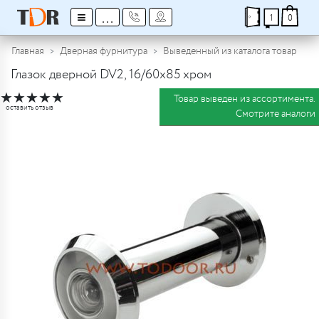
≡
...
1
0
Главная
Дверная фурнитура
Выведенный из каталога товар
Глазок дверной DV2, 16/60х85 хром
★
★
★
★
★
Товар выведен из ассортимента.
оставить отзыв
Смотрите аналоги