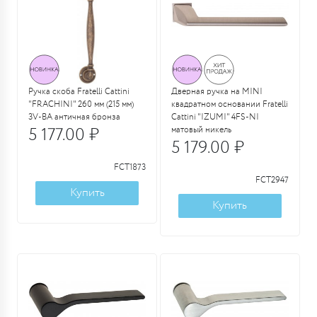
Ручка скоба Fratelli Cattini
Дверная ручка на MINI
"FRACHINI" 260 мм (215 мм)
квадратном основании Fratelli
3V-BA античная бронза
Cattini "IZUMI" 4FS-NI
5 177.00 ₽
матовый никель
5 179.00 ₽
FCT1873
FCT2947
Купить
Купить