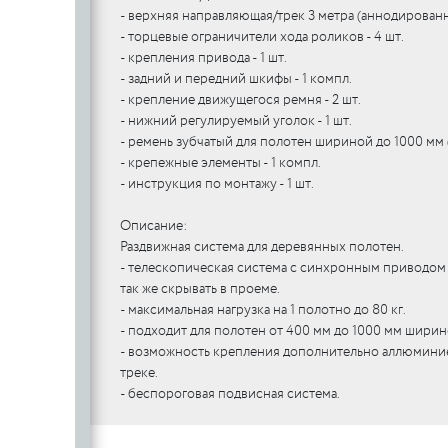
- верхняя направляющая/трек 3 метра (аннодированн
SILLUR
Aldeghi
- торцевые ограничители хода роликов - 4 шт.
ORO & ORO
COLOMBO
PALLADI
- крепления привода - 1 шт.
(Италия)
- задний и передний шкифы - 1 компл.
DND (Италия)
COLOMBO
PALLADI
c
- крепление движущегося ремня - 2 шт.
(Италия)
- нижний регулируемый уголок - 1 шт.
- ремень зубчатый для полотен шириной до 1000 мм (д
- крепежные элементы - 1 компл.
- инструкция по монтажу - 1 шт.
Цилиндровые
механизмы
CDEB
PUNTO
Описание:
Раздвижная система для деревянных полотен.
CDEB
PUNTO
FANTOM
- телескопическая система с синхронным приводом п
так же скрывать в проеме.
FANTOM
- максимальная нагрузка на 1 полотно до 80 кг.
- подходит для полотен от 400 мм до 1000 мм ширин
c
- возможность крепления дополнительно аллюминие
c
треке.
AJAX
- беспороговая подвисная система.
AJAX
PUERTO