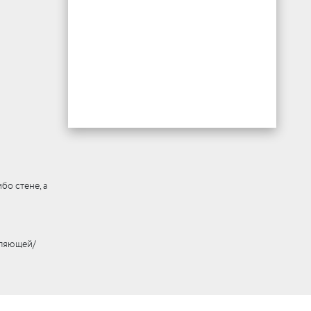
бо стене, а
вляющей/