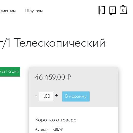
1
0
клиентам
Шоу-рум
г/1 Телескопический
каз 1-2 дня
46 459.00 ₽
-
+
В корзину
Коротко о товаре
Артикул:
KBL141