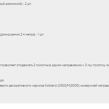
ый алюминий) - 2 шт.
UM
UM
лина ремня 2.4 метра) - 1 шт.
c
c
озволяет отодвигать 2 полотна в одном направлении к 3-му полотну ли
ой.
вого декоративного карниза Koblenz (0500/M/2000) на верхней напра