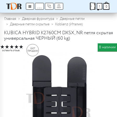
≡
...
1
0
Главная
Дверная фурнитура
Дверные петли
Дверные петли скрытые
Koblenz (Италия)
KUBICA HYBRID K2760CM DXSX, NR петля скрытая
универсальная ЧЕРНЫЙ (60 kg)
★
★
★
★
★
В наличии
оставить отзыв