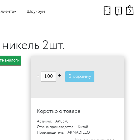
1
0
клиентам
Шоу-рум
никель 2шт.
те аналоги
-
+
В корзину
Коротко о товаре
Артикул:
AR0576
Страна производства:
Китай
Производитель:
ARMADILLO
Все характеристики...