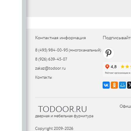
SILLUR
Aldeghi
ORO & ORO
COLOMBO
PALLADI
(Италия)
DND (Италия)
COLOMBO
PALLADI
c
(Италия)
Контактная информация
Подписывайт
8 (495) 984-00-95
(многоканальный)
Цилиндровые
8 (926) 639-45-07
механизмы
CDEB
PUNTO
zakaz@todoor.ru
CDEB
PUNTO
Контакты
FANTOM
FANTOM
c
TODOOR.RU
Офици
c
AJAX
дверная и мебельная фурнитура
AJAX
PUERTO
Copyright 2009-2026