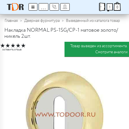
≡
...
1
0
Главная
Дверная фурнитура
Выведенный из каталога товар
Накладка NORMAL PS-1SG/CP-1 матовое золото/
никель 2шт.
★
★
★
★
★
Товар выведен из ассортимента.
оставить отзыв
Смотрите аналоги