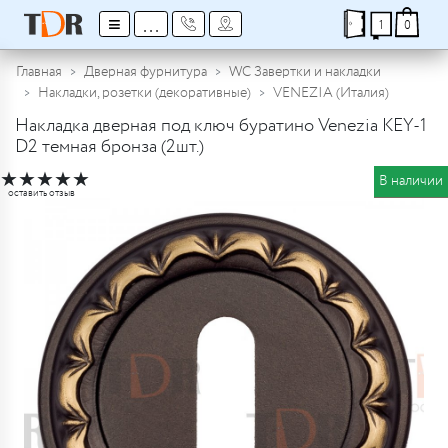
≡
...
1
0
Главная
Дверная фурнитура
WC Завертки и накладки
Накладки, розетки (декоративные)
VENEZIA (Италия)
Накладка дверная под ключ буратино Venezia KEY-1
D2 темная бронза (2шт.)
★
★
★
★
★
В наличии
оставить отзыв