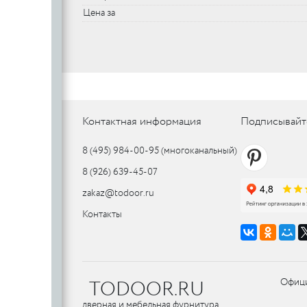
Цена за
SILLUR
Aldeghi
ORO & ORO
COLOMBO
PALLADI
(Италия)
DND (Италия)
COLOMBO
PALLADI
c
(Италия)
Контактная информация
Подписывайт
Цилиндровые
механизмы
8 (495) 984-00-95
(многоканальный)
CDEB
PUNTO
8 (926) 639-45-07
CDEB
PUNTO
FANTOM
zakaz@todoor.ru
FANTOM
Контакты
c
c
AJAX
TODOOR.RU
Офици
AJAX
PUERTO
дверная и мебельная фурнитура