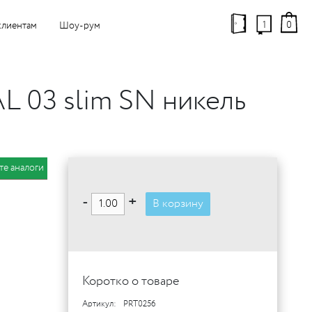
1
0
клиентам
Шоу-рум
L 03 slim SN никель
те аналоги
-
+
В корзину
Коротко о товаре
Артикул:
PRT0256