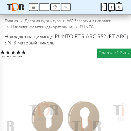
≡
...
1
0
Главная
Дверная фурнитура
WC Завертки и накладки
Накладки, розетки (декоративные)
PUNTO
Накладка на цилиндр PUNTO ET.R.ARC.R52 (ET ARC)
SN-3 матовый никель
★
★
★
★
★
Под заказ 1-2 дня
оставить отзыв