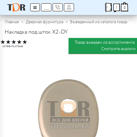
≡
...
1
0
Главная
Дверная фурнитура
Выведенный из каталога товар
Накладка под шток X2-DY
★
★
★
★
★
Товар выведен из ассортимента.
оставить отзыв
Смотрите аналоги