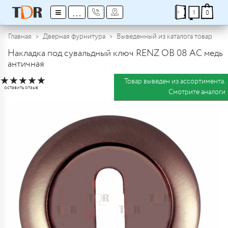
≡
...
1
0
Главная
Дверная фурнитура
Выведенный из каталога товар
Накладка под сувальдный ключ RENZ OB 08 AC медь
античная
★
★
★
★
★
Товар выведен из ассортимента.
оставить отзыв
Смотрите аналоги