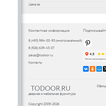
Цена за
SILLUR
Aldeghi
ORO & ORO
COLOMBO
PALLADI
(Италия)
DND (Италия)
COLOMBO
PALLADI
c
(Италия)
Контактная информация
Подписывайт
8 (495) 984-00-95
(многоканальный)
Цилиндровые
8 (926) 639-45-07
механизмы
CDEB
PUNTO
zakaz@todoor.ru
CDEB
PUNTO
Контакты
FANTOM
FANTOM
c
TODOOR.RU
Офици
c
AJAX
дверная и мебельная фурнитура
AJAX
PUERTO
Copyright 2009-2026