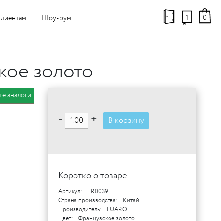
1
0
клиентам
Шоу-рум
кое золото
те аналоги
-
+
В корзину
Коротко о товаре
Артикул:
FR0039
Страна производства:
Китай
Производитель:
FUARO
Цвет:
Французское золото