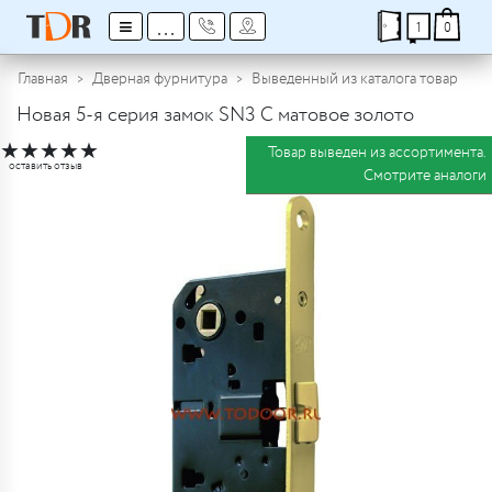
≡
...
1
0
Главная
Дверная фурнитура
Выведенный из каталога товар
Новая 5-я серия замок SN3 C матовое золото
★
★
★
★
★
Товар выведен из ассортимента.
оставить отзыв
Смотрите аналоги