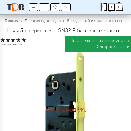
≡
...
1
0
Главная
Дверная фурнитура
Выведенный из каталога товар
Новая 5-я серия замок SN3P P блестящее золото
★
★
★
★
★
Товар выведен из ассортимента.
оставить отзыв
Смотрите аналоги