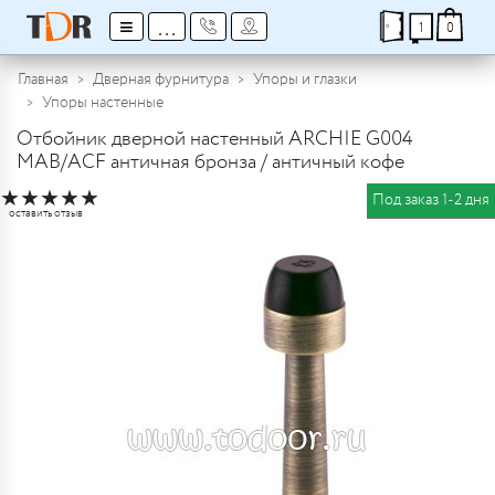
≡
...
1
0
Главная
Дверная фурнитура
Упоры и глазки
Упоры настенные
Отбойник дверной настенный ARCHIE G004
MAB/ACF античная бронза / античный кофе
★
★
★
★
★
Под заказ 1-2 дня
оставить отзыв