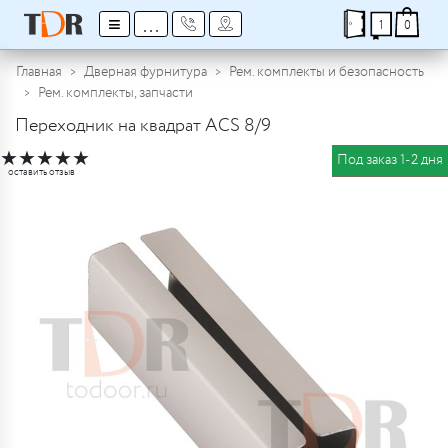
≡
...
1
0
Главная
Дверная фурнитура
Рем. комплекты и безопасность
Рем. комплекты, запчасти
Переходник на квадрат ACS 8/9
★
★
★
★
★
Под заказ 1-2 дня
оставить отзыв