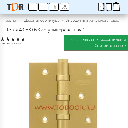
≡
...
1
0
Главная
Дверная фурнитура
Выведенный из каталога товар
Петля 4.0x3.0x3мм универсальная C
★
★
★
★
★
Товар выведен из ассортимента.
оставить отзыв
Смотрите аналоги