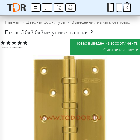
≡
...
1
0
Главная
Дверная фурнитура
Выведенный из каталога товар
Петля 5.0х3.0х3мм универсальная P
★
★
★
★
★
Товар выведен из ассортимента.
оставить отзыв
Смотрите аналоги