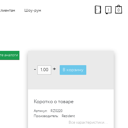
1
0
клиентам
Шоу-рум
те аналоги
-
+
В корзину
Коротко о товаре
Артикул:
RZ0220
Производитель:
Rezident
Все характеристики...