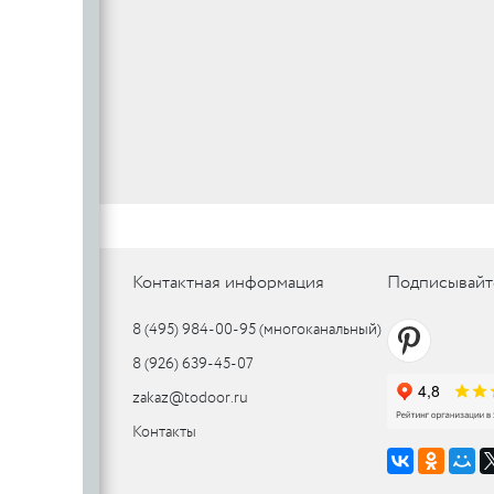
SILLUR
Aldeghi
ORO & ORO
COLOMBO
PALLADI
(Италия)
DND (Италия)
COLOMBO
PALLADI
c
(Италия)
Цилиндровые
механизмы
CDEB
PUNTO
Контактная информация
Подписывайт
CDEB
PUNTO
FANTOM
8 (495) 984-00-95
(многоканальный)
FANTOM
8 (926) 639-45-07
c
zakaz@todoor.ru
c
Контакты
AJAX
AJAX
PUERTO