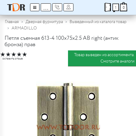
≡
...
1
0
Главная
Дверная фурнитура
Выведенный из каталога товар
ARMADILLO
Петля съемная 613-4 100х75х2.5 AB right (антик
бронза) прав
★
★
★
★
★
Товар выведен из ассортимента.
оставить отзыв
Смотрите аналоги