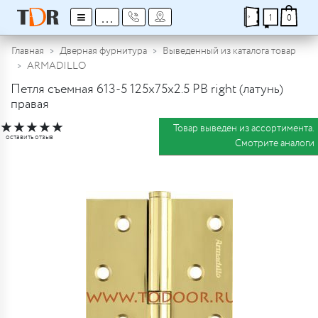
≡
...
1
0
Главная
Дверная фурнитура
Выведенный из каталога товар
ARMADILLO
Петля съемная 613-5 125х75х2.5 PB right (латунь)
правая
★
★
★
★
★
Товар выведен из ассортимента.
оставить отзыв
Смотрите аналоги