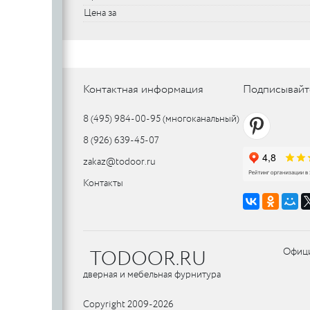
Цена за
SILLUR
Aldeghi
ORO & ORO
COLOMBO
PALLADI
(Италия)
DND (Италия)
COLOMBO
PALLADI
c
(Италия)
Контактная информация
Подписывайт
8 (495) 984-00-95
(многоканальный)
Цилиндровые
8 (926) 639-45-07
механизмы
CDEB
PUNTO
zakaz@todoor.ru
CDEB
PUNTO
Контакты
FANTOM
FANTOM
c
TODOOR.RU
Офици
c
AJAX
дверная и мебельная фурнитура
AJAX
PUERTO
Copyright 2009-2026