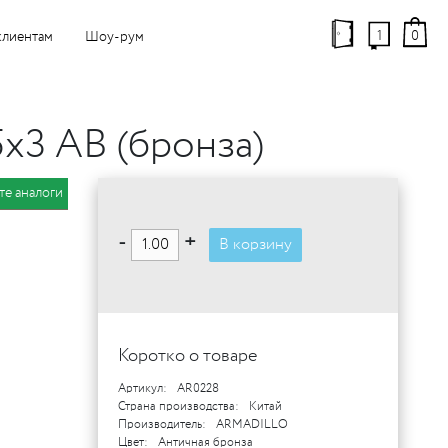
1
0
клиентам
Шоу-рум
x3 AB (бронза)
те аналоги
-
+
В корзину
Коротко о товаре
Артикул:
AR0228
Страна производства:
Китай
Производитель:
ARMADILLO
Цвет:
Античная бронза