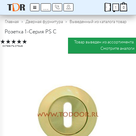
≡
...
1
0
Главная
Дверная фурнитура
Выведенный из каталога товар
Розетка 1-Серия PS C
★
★
★
★
★
Товар выведен из ассортимента.
оставить отзыв
Смотрите аналоги