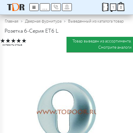
≡
...
1
0
Главная
Дверная фурнитура
Выведенный из каталога товар
Розетка 6-Серия ET6 L
★
★
★
★
★
Товар выведен из ассортимента.
оставить отзыв
Смотрите аналоги