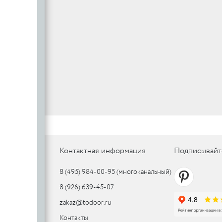
SILLUR
Aldeghi
ORO & ORO
COLOMBO
PALLADI
(Италия)
DND (Италия)
COLOMBO
PALLADI
c
(Италия)
Цилиндровые
механизмы
CDEB
PUNTO
CDEB
PUNTO
FANTOM
FANTOM
Контактная информация
Подписывайт
c
8 (495) 984-00-95
(многоканальный)
c
8 (926) 639-45-07
AJAX
zakaz@todoor.ru
AJAX
PUERTO
Контакты