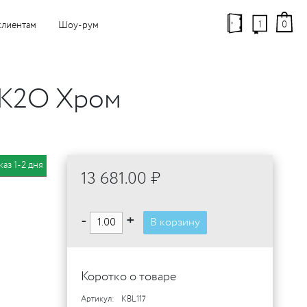
1
0
клиентам
Шоу-рум
 K2O Хром
каз 1-2 дня
13 681.00 ₽
-
+
В корзину
Коротко о товаре
Артикул:
KBL117