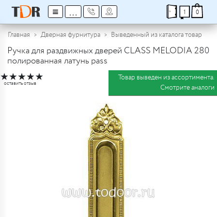
≡
...
1
0
Главная
Дверная фурнитура
Выведенный из каталога товар
Ручка для раздвижных дверей CLASS MELODIA 280
полированная латунь pass
★
★
★
★
★
Товар выведен из ассортимента.
оставить отзыв
Смотрите аналоги