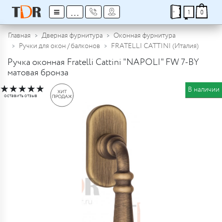
≡
...
1
0
Главная
Дверная фурнитура
Оконная фурнитура
Ручки для окон / балконов
FRATELLI CATTINI (Италия)
Ручка оконная Fratelli Cattini "NAPOLI" FW 7-BY
матовая бронза
★
★
★
★
★
В наличии
оставить отзыв