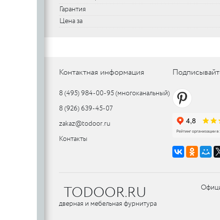
Гарантия
SILLUR
Aldeghi
Цена за
ORO & ORO
COLOMBO
PALLADI
(Италия)
DND (Италия)
COLOMBO
PALLADI
c
(Италия)
Контактная информация
Подписывайт
8 (495) 984-00-95
(многоканальный)
Цилиндровые
механизмы
8 (926) 639-45-07
CDEB
PUNTO
zakaz@todoor.ru
CDEB
PUNTO
FANTOM
Контакты
FANTOM
c
c
TODOOR.RU
Офици
AJAX
дверная и мебельная фурнитура
AJAX
PUERTO