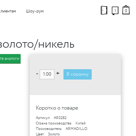
1
0
клиентам
Шоу-рум
золото/никель
те аналоги
-
+
В корзину
Коротко о товаре
Артикул:
AR0282
Страна производства:
Китай
Производитель:
ARMADILLO
Цвет:
Золото