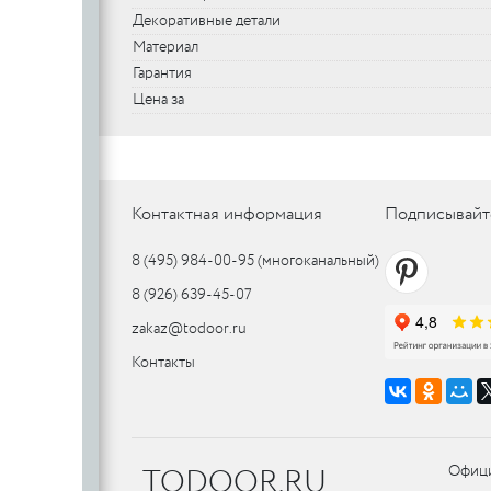
Декоративные детали
SILLUR
Aldeghi
Материал
ORO & ORO
COLOMBO
PALLADI
Гарантия
(Италия)
Цена за
DND (Италия)
COLOMBO
PALLADI
c
(Италия)
Цилиндровые
Контактная информация
Подписывайт
механизмы
CDEB
PUNTO
8 (495) 984-00-95
(многоканальный)
CDEB
PUNTO
FANTOM
8 (926) 639-45-07
zakaz@todoor.ru
FANTOM
Контакты
c
c
AJAX
AJAX
TODOOR.RU
Офици
PUERTO