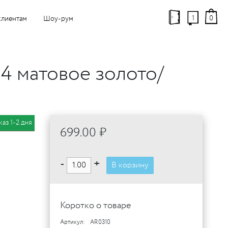
1
0
клиентам
Шоу-рум
 матовое золото/
каз 1-2 дня
699.00 ₽
-
+
В корзину
Коротко о товаре
Артикул:
AR0310