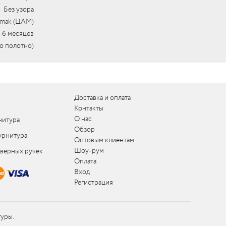
Без узора
mak (ЦАМ)
6 месяцев
но полотно)
Доставка и оплата
Контакты
О нас
нитура
Обзор
урнитура
Оптовым клиентам
Шоу-рум
дверных ручек
Оплата
Вход
Регистрация
туры.