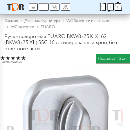
≡
...
1
0
Главная
Дверная фурнитура
WC Завертки и накладки
WC завертки
FUARO
Ручка поворотная FUARO BKW8x75.K.XL62
(BKW8x75 XL) SSC-16 сатинированный хром, без
ответной части
★
★
★
★
★
Под заказ 1-2 дня
оставить отзыв