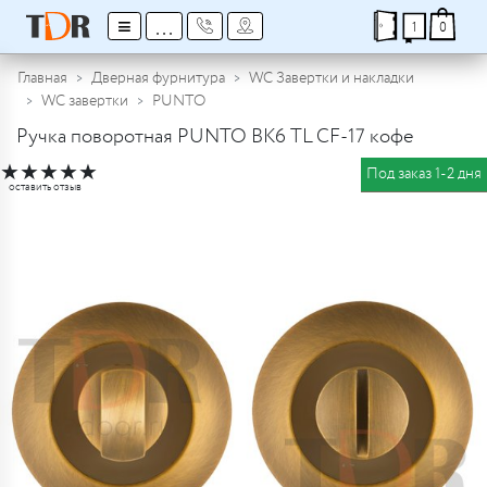
≡
...
1
0
Главная
Дверная фурнитура
WC Завертки и накладки
WC завертки
PUNTO
Ручка поворотная PUNTO BK6 TL CF-17 кофе
★
★
★
★
★
Под заказ 1-2 дня
оставить отзыв