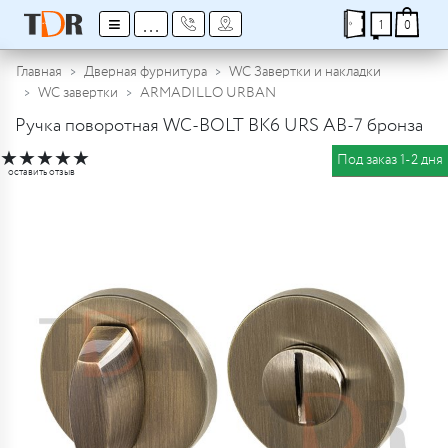
≡
...
1
0
Главная
Дверная фурнитура
WC Завертки и накладки
WC завертки
ARMADILLO URBAN
Ручка поворотная WC-BOLT BK6 URS AB-7 бронза
★
★
★
★
★
Под заказ 1-2 дня
оставить отзыв