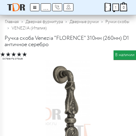
≡
...
1
0
Главная
Дверная фурнитура
Дверные ручки
Ручки скобы
VENEZIA (Италия)
Ручка скоба Venezia "FLORENCE" 310мм (260мм) D1
античное серебро
★
★
★
★
★
В наличии
оставить отзыв