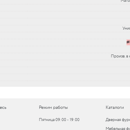
Мато
UM
UM
Уни
#
c
Произв. в 
c
есь
Режим работы
Каталоги
Пятница 09:00 ‑ 19:00
Дверная фур
Мебельная ф