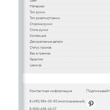
Цвет
SILLUR
Aldeghi
Материал
Тип ручки
ORO & ORO
COLOMBO
PALLADI
Тип розетки/планки
(Италия)
DND (Италия)
COLOMBO
PALLADI
c
Сторона ручки
(Италия)
Стиль ручки
Коллекция
Декоративные детали
Цилиндровые
Статус произв.
механизмы
Вес в граммах
CDEB
PUNTO
Гарантия
CDEB
PUNTO
FANTOM
Цена за
FANTOM
c
Контактная информация
Подписывайт
c
AJAX
8 (495) 984-00-95
(многоканальный)
AJAX
PUERTO
8 (926) 639-45-07