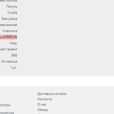
вая бронза
Латунь
Скоба
Без узора
версальная
Классика
LUCRECIA
Узор
наст. время
568
24 месяца
1 шт.
Доставка и оплата
Контакты
О нас
нитура
Обзор
урнитура