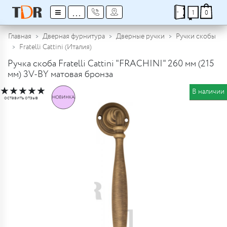
≡
...
1
0
Главная
Дверная фурнитура
Дверные ручки
Ручки скобы
Fratelli Cattini (Италия)
Ручка скоба Fratelli Cattini "FRACHINI" 260 мм (215
мм) 3V-BY матовая бронза
★
★
★
★
★
В наличии
оставить отзыв