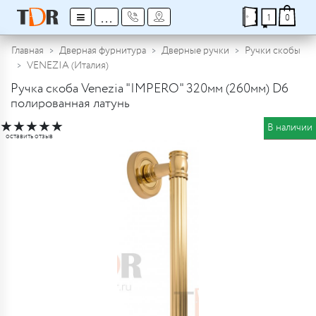
≡
...
1
0
Главная
Дверная фурнитура
Дверные ручки
Ручки скобы
VENEZIA (Италия)
Ручка скоба Venezia "IMPERO" 320мм (260мм) D6
полированная латунь
★
★
★
★
★
В наличии
оставить отзыв