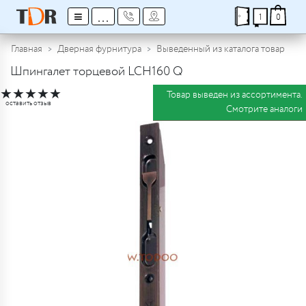
≡
...
1
0
Главная
Дверная фурнитура
Выведенный из каталога товар
Шпингалет торцевой LCH160 Q
★
★
★
★
★
Товар выведен из ассортимента.
оставить отзыв
Смотрите аналоги