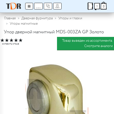
≡
...
1
0
Главная
Дверная фурнитура
Упоры и глазки
Упоры магнитные
Упор дверной магнитный MDS-003ZA GP Золото
★
★
★
★
★
Товар выведен из ассортимента.
оставить отзыв
Смотрите аналоги