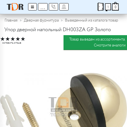
≡
...
1
0
Главная
Дверная фурнитура
Выведенный из каталога товар
Упор дверной напольный DH003ZA GP Золото
★
★
★
★
★
Товар выведен из ассортимента.
оставить отзыв
Смотрите аналоги