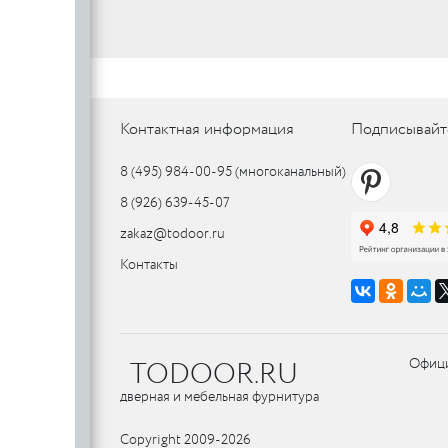
SILLUR
Aldeghi
ORO & ORO
COLOMBO
PALLADI
(Италия)
DND (Италия)
COLOMBO
PALLADI
c
(Италия)
Контактная информация
Подписывайт
8 (495) 984-00-95
(многоканальный)
Цилиндровые
8 (926) 639-45-07
механизмы
CDEB
PUNTO
zakaz@todoor.ru
CDEB
PUNTO
Контакты
FANTOM
FANTOM
c
TODOOR.RU
Офици
c
AJAX
дверная и мебельная фурнитура
AJAX
PUERTO
Copyright 2009-2026