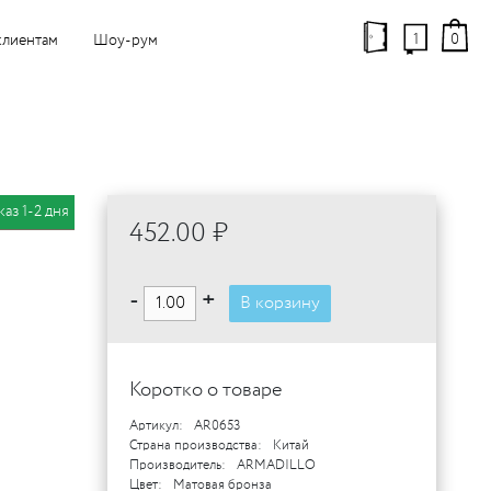
1
0
клиентам
Шоу-рум
каз 1-2 дня
452.00 ₽
-
+
В корзину
Коротко о товаре
Артикул:
AR0653
Страна производства:
Китай
Производитель:
ARMADILLO
Цвет:
Матовая бронза