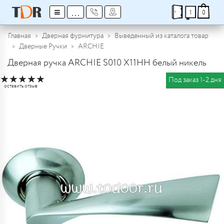
≡
...
1
0
Главная
Дверная фурнитура
Выведенный из каталога товар
Дверные Ручки
ARCHIE
Дверная ручка ARCHIE S010 X11HH белый никель
★
★
★
★
★
Под заказ 1-2 дня
оставить отзыв