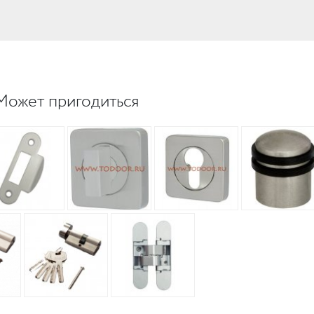
UM
UM
Может пригодиться
c
c