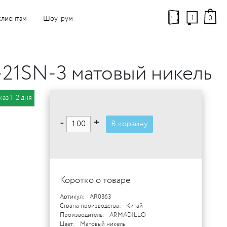
1
0
клиентам
Шоу-рум
21SN-3 матовый никель
каз 1-2 дня
-
+
В корзину
Коротко о товаре
Артикул:
AR0363
Страна производства:
Китай
Производитель:
ARMADILLO
Цвет:
Матовый никель