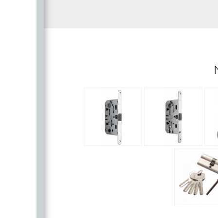
SILLUR
Aldeghi
ORO & ORO
COLOMBO
PALLADI
(Италия)
DND (Италия)
COLOMBO
PALLADI
c
(Италия)
Цилиндровые
механизмы
CDEB
PUNTO
CDEB
PUNTO
FANTOM
FANTOM
c
c
AJAX
AJAX
PUERTO